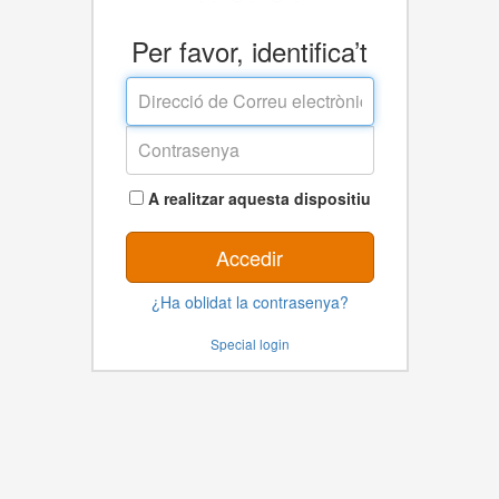
Per favor, identifica’t
Direcció
de
Correu
Contrasenya
electrònic
A realitzar aquesta dispositiu
Accedir
¿Ha oblidat la contrasenya?
Special login